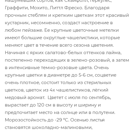
нашумевших сортов, как Скайфолл, Геркулес,
Граффити, Мохито, Литтл Фреско. Благодаря
прочным стеблям и крепким цветкам этот красивый
кустарник, несомненно, создаст настроение в
любом пейзаже. Ее крупные цветочные метелки
имеют большие округлые чашелистики, которые
меняют цвет в течение всего сезона цветения.
Начиная с ярких салатово-белых оттенков лайма,
постепенно переходящих в зелено-розовый, а затем
в интенсивные темно-розовые цвета. Очень
крупные цветки в диаметре до 5-6 см, соцветие
очень плотное, состоит только из стерильных
цветков, цветок из 4х чашелистиков, лёгкий
медовый аромат. Цветет с июля по сентябрь,
вырастает до 120 см в высоту и ширину и
предпочитает место на солнце или в полутени.
Морозостойкость до -29 ºC. Осенью листья
становятся шоколадно-малиновыми,