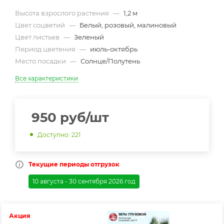
Высота взрослого растения
—
1,2 м
Цвет соцветий
—
Белый, розовый, малиновый
Цвет листьев
—
Зеленый
Период цветения
—
июль-октябрь
Место посадки
—
Солнце/Полутень
Все характеристики
950
руб
/шт
Доступно: 221
Текущие периоды отгрузок
10 августа - 30 сентября 2026 год
Акция