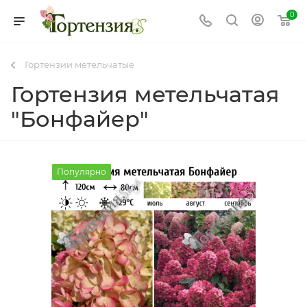
0
Гортензии метельчатые
Гортензия метельчатая
"Бонфайер"
Популярно