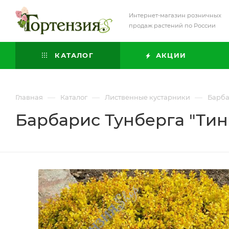
Интернет-магазин розничных
продаж растений по России
КАТАЛОГ
АКЦИИ
—
—
—
Главная
Каталог
Лиственные кустарники
Барб
Барбарис Тунберга "Тин