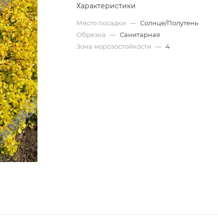
Характеристики
Место посадки
—
Солнце/Полутень
Обрезка
—
Санитарная
Зона морозостойкости
—
4